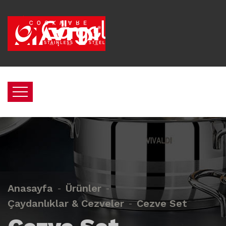
Anasayfa
Ürünler
Çaydanlıklar & Cezveler
Cezve Set