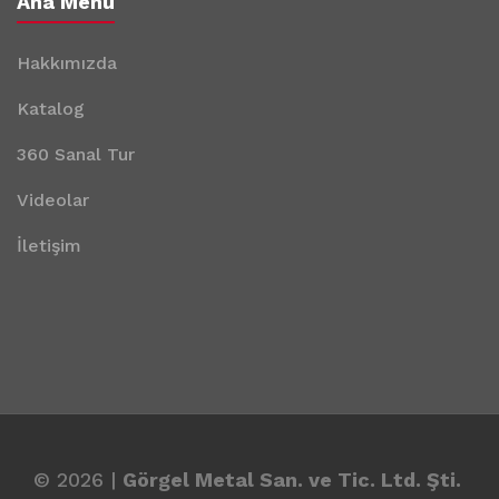
Ana Menü
Hakkımızda
Katalog
360 Sanal Tur
Videolar
İletişim
© 2026 |
Görgel Metal San. ve Tic. Ltd. Şti.