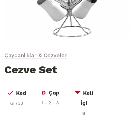
Çaydanlıklar & Cezveler
Cezve Set
Ø
Çap
Kod
Koli
1 - 2 - 3
İçi
G 733
8