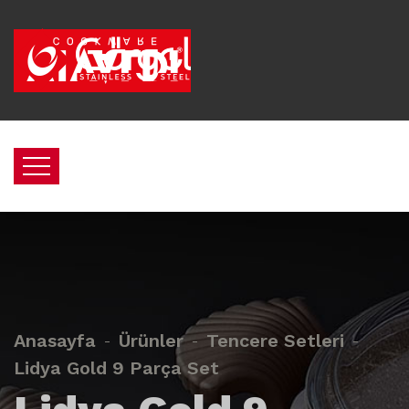
Anasayfa
Ürünler
Tencere Setleri
Lidya Gold 9 Parça Set